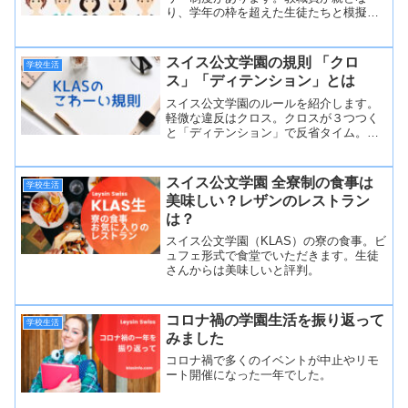
り、学年の枠を超えた生徒たちと模擬家
族をつくり、本当の家族のようにバース
デーパーティやピクニックなどのレクリ
エーションを行います。全寮制のKLAS全
スイス公文学園の規則 「クロ
学校生活
体に家族的な雰囲気をつくるサポート制
ス」「ディテンション」とは
度
スイス公文学園のルールを紹介します。
軽微な違反はクロス。クロスが３つつく
と「ディテンション」で反省タイム。も
っと悪いことすると最後は退学になりま
す。
スイス公文学園 全寮制の食事は
学校生活
美味しい？レザンのレストラン
は？
スイス公文学園（KLAS）の寮の食事。ビ
ュフェ形式で食堂でいただきます。生徒
さんからは美味しいと評判。
コロナ禍の学園生活を振り返って
学校生活
みました
コロナ禍で多くのイベントが中止やリモ
ート開催になった一年でした。