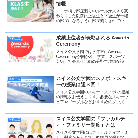
情報
コロナ禍で部屋割りのルールが大きく変
わりました以前は上級生と下級生が一緒
の部屋になるように部屋割りされていま
したが、コロナ感染によるクラスター発
生など様々な状況を経て現在は同じ学年
の生徒同士が同じ部屋になっています
成績上位者が表彰される Awards
学校生活
2022.7現在ママ寮の...
Ceremony
スイス公文学園では学年末にAwards
Cweremonyが開かれ、学業、スポーツ、
芸術、社会奉仕活動の分野で功績が認め
られた生徒たちが表彰されます。
スイス公文学園のスノボ ・スキ
学校生活
ーの授業は週３回！
スイス公文学園のスキー・スノボ の授業
の情報をお伝えします。必要なスキーウ
ェアやゴーグルなどおすすめのグッズも
紹介します。
スイス公文学園の「ファカルテ
学校生活
ィ・ファミリー制度」とは
スイス公文学園にはファカルティファミ
リー制度があります。教職員が親とな